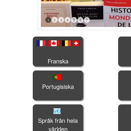
1
2
3
4
5
6
7
Franska
Portugisiska
Språk från hela
världen