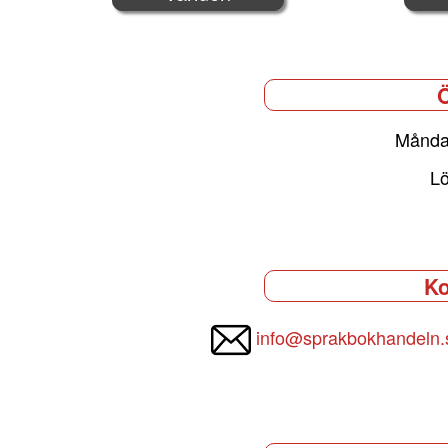
Ö
Månda
Lö
Ko
info@sprakbokhandeln.