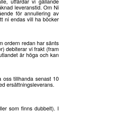
le, utfärdar vi gällande
räknad leveranstid. Om Ni
ende för annullering av
t ni endas vill ha böcker
 om ordern redan har sänts
r) debiterar vi frakt (fram
 utlandet är höga och kan
a oss tillhanda senast 10
med ersättningsleverans.
ler som finns dubbelt). I