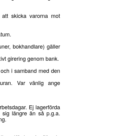
 att skicka varorna mot
atum.
muner, bokhandlare) gäller
tivt girering genom bank.
e, och i samband med den
turan. Var vänlig ange
betsdagar. Ej lagerförda
a sig längre än så p.g.a.
ng.