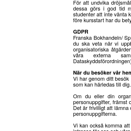
För att undvika dröjsmå
dessa görs i god tid m
studenter att inte vänta 
före kursstart har du bety
GDPR
Franska Bokhandeln/ Språ
du ska veta när vi uppb
organisatoriska åtgärde
våra externa samarb
Dataskyddsförordningen)
När du besöker vår h
Vi har genom ditt besök 
som kan härledas till dig.
Om du eller din organ
personuppgifter, främst d
Det är frivilligt att lämn
personuppgifterna.
Vi kan också komma att 