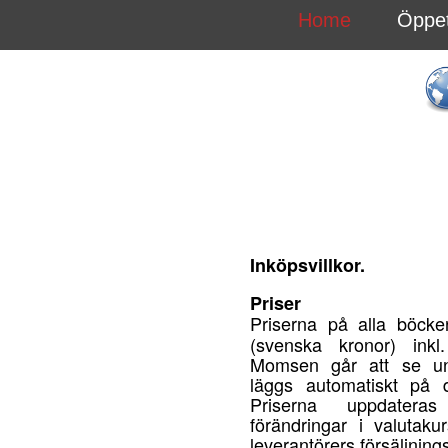
Home
Öppet
Inköpsvillkor.
Priser
Priserna på alla böck
(svenska kronor) ink
Momsen går att se un
läggs automatiskt på d
Priserna uppdateras
förändringar i valutaku
leverantörers försäljning