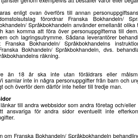
 tjänster genom exempelvis att beställer varor eller begä
aras enligt ovan överförs till annan personuppgiftsan
l domstolsutslag förordnar Franska Bokhandeln/ Sp
okhandeln/ Språkbokhandeln använder emellanåt olika tjä
ch kan komma att föra över personuppgifterna till de
stem och lagringsutrymme. Sådana leverantörer behandl
 Franska Bokhandeln/ Språkbokhandelns instrukti
 Franska Bokhandeln/ Språkbokhandeln, dvs. behandla
råkbokhandelns räkning.
e än 18 år ska inte utan föräldrars eller målsm
 Vi samlar inte in några personuppgifter från barn och u
t och överför dem därför inte heller till tredje man.
sidor
länkar till andra webbsidor som andra företag och/eller 
tt ansvariga för andra sidor eventuellt inte efte
ifter.
tion om Franska Bokhandeln/ Språkbokhandeln behandling