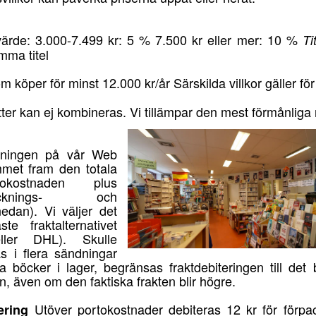
ärde: 3.000-7.499 kr: 5 % 7.500 kr eller mer: 10 %
Ti
mma titel
m köper för minst 12.000 kr/år Särskilda villkor gäller f
tter kan ej kombineras. Vi tillämpar den mest förmånliga
lningen på vår Web
met fram den totala
tokostnaden plus
acknings- och
edan). Vi väljer det
ste fraktalternativet
ller DHL). Skulle
s i flera sändningar
lla böcker i lager, begränsas fraktdebiteringen till d
n, även om den faktiska frakten blir högre.
Utöver portokostnader debiteras 12 kr för förpa
ering