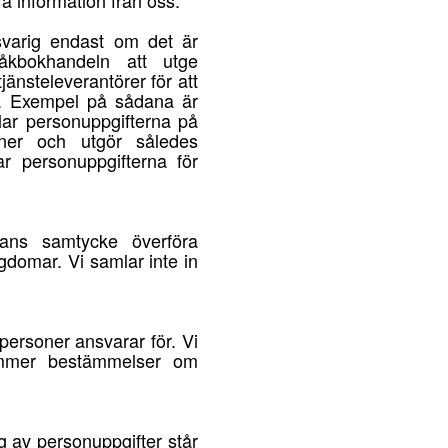
ra information från oss.
svarig endast om det är
råkbokhandeln att utge
nsteleverantörer för att
m. Exempel på sådana är
ar personuppgifterna på
oner och utgör således
r personuppgifterna för
ans samtycke överföra
ngdomar. Vi samlar inte in
personer ansvarar för. Vi
rkommer bestämmelser om
 av personuppgifter står