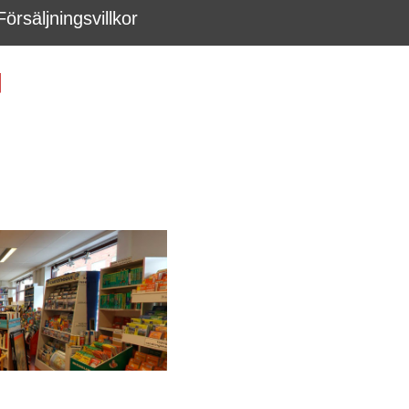
Försäljningsvillkor
d