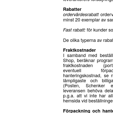
Rabatter
orderv
ordervärdesrabatt
minst 20 exemplar av sa
för kunder so
Fast rabatt:
De olika typerna av raba
Fraktkostnader
I samband med bestäl
Shop, beräknar program
fraktkostnaden (por
eventuell förp
hanteringskostnad, se n
lämpligaste och billiga
(Posten, Schenker e
leveransen behöva dela
p.g.a. att vi inte har a
hemsida vid beställninge
Förpackning och hant