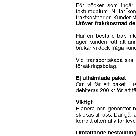
För böcker som ingår i
fakturadatum. Ni tar ko
fraktkostnader. Kunder st
Utöver fraktkostnad deb
Har en beställd bok int
äger kunden rätt att an
brukar vi dock fråga kun
Vid transportskada skal
försäkringsbolag.
Ej uthämtade paket
Om vi får ett paket i 
debiteras 200 kr för att 
Viktigt
Planera och genomför be
skickas till oss. Där går 
korrekt alternativ för lev
Omfattande beställnin