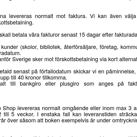
na levereras normalt mot faktura. Vi kan även välja
kottsbetalning.
skall betala våra fakturor senast 15 dagar efter fakturad
re kunder (skolor, bibliotek, återförsäljare, företag, kom
uradatum.
anför Sverige sker mot förskottsbetalning via kort alterna
 betald senast på förfallodatum skickar vi en påminnels
pp till 40 kronor tillkomma.
alt till bankgiro eller plusgiro som anges på fak
Web Shop levereras normalt omgående eller inom max 3 ar
till 5 veckor. I enstaka fall kan leveranstiden sträck
 rår över såsom att boken exempelvis är under omtryckni