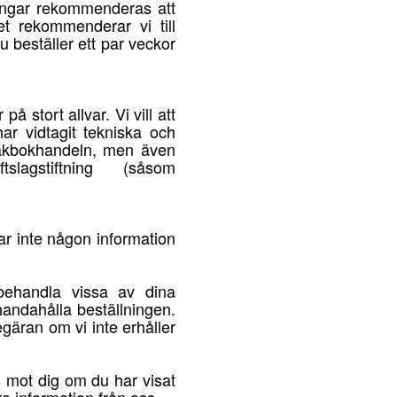
ningar rekommenderas att
t rekommenderar vi till
u beställer ett par veckor
stort allvar. Vi vill att
ar vidtagit tekniska och
pråkbokhandeln, men även
slagstiftning (såsom
ar inte någon information
behandla vissa av dina
lhandahålla beställningen.
begäran om vi inte erhåller
 mot dig om du har visat