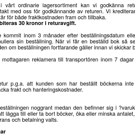
 vårt ordinarie lagersortiment kan vi godkänna re
ntakt med oss för godkännande av returen. Vi kreditera
år för både fraktkostnaden fram och tillbaka.
iteras 30 kronor i returavgift.
e kommit inom 3 månader efter beställningsdatum eller
nullera sin beställning. När vi får en beställd bok så 
den om beställningen fortfarande gäller innan vi skickar 
l mottagaren reklamera till transportören inom 7 dagar
retur p.g.a. att kunden som har beställt böckerna int
täcka frakt och hanteringskostnader.
ställningen noggrant medan den befinner sig i ?varuk
att lägga till eller ta bort böcker, öka eller minska antalet,
erans och betalning valts.
gar