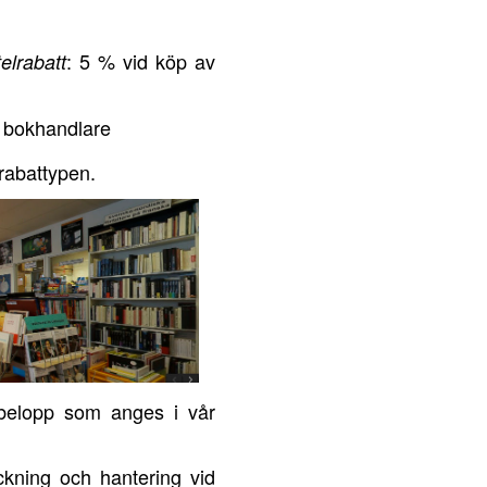
: 5 % vid köp av
telrabatt
ör bokhandlare
 rabattypen.
et belopp som anges i vår
ckning och hantering vid