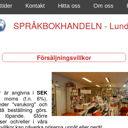
tider
Kontakt
Hitta oss
Om oss
SPRÅKBOKHANDELN - Lun
Försäljningsvillkor
er är angivna i
SEK
l. moms (f.n. 6%).
der "varukorg" och
å beställning görs.
 löpande. Större
rser och/eller i våra
svillkor kan påverka priserna uppåt eller neråt.