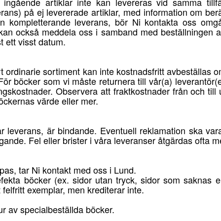
 ingående artiklar inte kan levereras vid samma tillfäl
erans) på ej levererade artiklar, med information om be
 en kompletterande leverans, bör Ni kontakta oss omgå
i kan också meddela oss i samband med beställningen at
 ett visst datum.
t ordinarie sortiment kan inte kostnadsfritt avbeställas
. För böcker som vi måste returnera till vår(a) leverantör(e
ingskostnader. Observera att fraktkostnader från och till
öckernas värde eller mer.
r leverans, är bindande. Eventuell reklamation ska var
ande. Fel eller brister i våra leveranser åtgärdas ofta 
ripas, tar Ni kontakt med oss i Lund.
ekta böcker (ex. sidor utan tryck, sidor som saknas el
 felfritt exemplar, men krediterar inte.
ur av specialbeställda böcker.