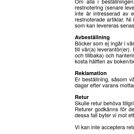
Om alla i beställningen
restnotering (senare lev
inte är intresserad av
restnoterade artiklar. N
som kan levereras senast
Avbeställning
Böcker som ej ingår i vår
till vår(a) leverantör(er)
och tillbaka) och hanter
kosta hälften av boken/b
Reklamation
Er beställning, såsom vå
dagar efter varans mottag
Retur
Skulle retur behöva tillg
Returer godkänns för def
dessa fall byter vi mot ett
Vi kan inte acceptera ret