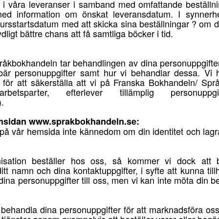
l i våra leveranser i samband med omfattande beställ
ed information om önskat leveransdatum. I synnerhe
kursstartsdatum med att skicka sina beställningar ? om d
dligt bättre chans att få samtliga böcker i tid.
kbokhandeln tar behandlingen av dina personuppgifter på 
är personuppgifter samt hur vi behandlar dessa. Vi h
r för att säkerställa att vi på Franska Bokhandeln/ S
etsparter, efterlever tillämplig personuppgift
.
emsidan www.sprakbokhandeln.se:
på vår hemsida inte kännedom om din identitet och lagr
isation beställer hos oss, så kommer vi dock att 
itt namn och dina kontaktuppgifter, i syfte att kunna til
a dina personuppgifter till oss, men vi kan inte möta din 
behandla dina personuppgifter för att marknadsföra oss