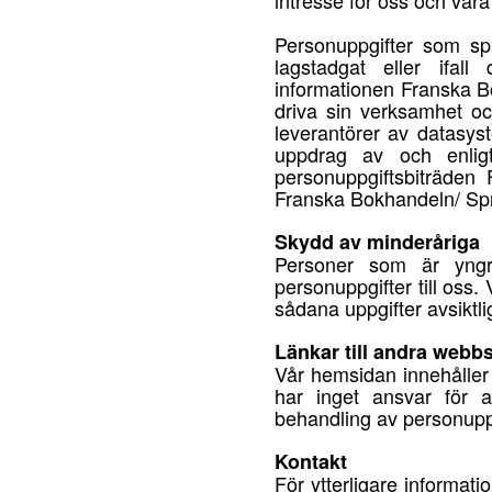
intresse för oss och våra
Personuppgifter som sp
lagstadgat eller ifal
informationen Franska B
driva sin verksamhet o
leverantörer av datasy
uppdrag av och enligt
personuppgiftsbiträden
Franska Bokhandeln/ Sp
Skydd av minderåriga
Personer som är yngr
personuppgifter till oss.
sådana uppgifter avsiktlig
Länkar till andra webb
Vår hemsidan innehåller 
har inget ansvar för a
behandling av personuppg
Kontakt
För ytterligare informa