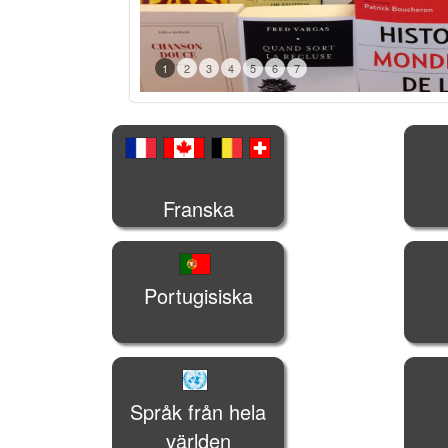
1
2
3
4
5
6
7
Franska
Portugisiska
Språk från hela
världen