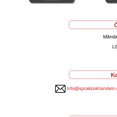
Ö
Månda
Lö
Ko
info@sprakbokhandeln.